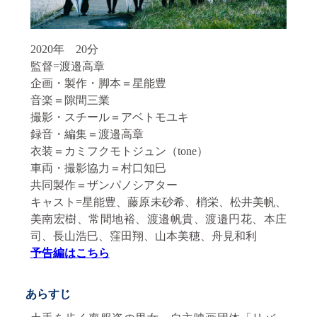
2020年 20分
監督=渡邉高章
企画・製作・脚本＝星能豊
音楽＝隙間三業
撮影・スチール＝アベトモユキ
録音・編集＝渡邉高章
衣装＝カミフクモトジュン（tone）
車両・撮影協力＝村口知巳
共同製作＝ザンパノシアター
キャスト=星能豊、藤原未砂希、梢栄、松井美帆、
美南宏樹、常間地裕、渡邉帆貴、渡邉円花、本庄
司、長山浩巳、窪田翔、山本美穂、舟見和利
予告編はこちら
あらすじ