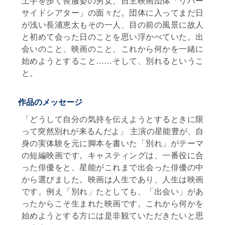
土手を歩く喪服姿の男女、自主映画団体「リバー
サイドシアター」の面々だ。団体に入ってまだ日
が浅い長浦恵太もその一人、目の前の風景に故人
と初めて会った日のことを思い浮かべていた。出
会いのこと、映画のこと、これから何かを一緒に
始めようとすること……そして、別れるというこ
と。
作品のメッセージ
「どうして自分の気持を伝えようとするときに限
って突然別れが来るんだよ」 主演の星能豊が、自
身の実体験を元に脚本を書いた「別れ」がテーマ
の短編映画です。キャスティングは、一番役に合
った俳優をと、星能がこれまで出会った俳優の中
から選びました。映画は人生であり、人生は映画
です。例え「別れ」たとしても、「出会い」があ
ったからこそ生まれた映画です。これから何かを
始めようとする方には是非観ていただきたいと思