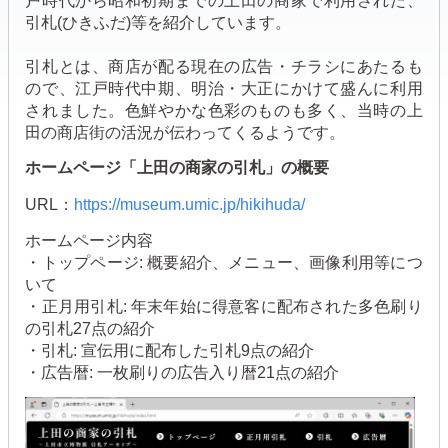
戸時代から昭和初期までの上田の商家で利用された、
引札(ひきふだ)等を紹介しています。
引札とは、商店が配る現在の広告・チラシにあたるも
ので、江戸時代中期、明治・大正にかけて盛んに利用
されました。色鮮やかな色彩のものも多く、当時の上
田の商店街の活況が伝わってくるようです。
ホームページ「上田の商家の引札」の概要
URL：
https://museum.umic.jp/hikihuda/
ホームページ内容
・トップページ: 概要紹介、メニュー、画像利用等につ
いて
・正月用引札: 年末年始に得意客に配布された多色刷り
の引札27点の紹介
・引札: 宣伝用に配布した引札9点の紹介
・広告暦: 一枚刷りの広告入り暦21点の紹介