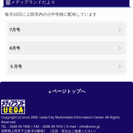
メディアランドだより
毎月10日に上田市内の小中学校に配布しています
7月号
6月号
５月号
ページトップへ
Copyright (c) since 2006.
Ueda City Multimedia Information Center
. All Rights
Reserved.
TEL：0268-39-1000 | FAX：0268-39-1010 | E-mail：info@umic.jp
長野県上田市下之郷 812番地1 （広告・宣伝はご遠慮ください）