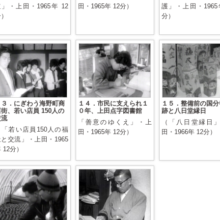
」・上田・1965年 12
田・1965年 12分）
護」・上田・1965年
分）
分）
１３．にぎわう海野町商
１４．市民に支えられ１
１５．整備前の国分
街、若い店員 150人の
０年、上田点字図書館
跡と八日堂縁日
交流
「善意のゆくえ」・上
（「八日堂縁日
（「若い店員150人の福
田・1965年 12分）
田・1966年 12分）
祉と交流」・上田・1965
 12分）