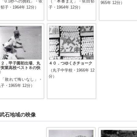
（「0.1秒への挑戦」・依
（「本番まえ」・依田郁
965年 12分）
郁子・1964年 12分）
子・1964年 12分）
３２．甲子園初出場、丸
４０．つゆくさチョーク
子実業高校ベスト８の快
（丸子中学校・1966年 12
挙
分）
（「敗れて悔いなし」・
子・1965年 12分）
武石地域の映像