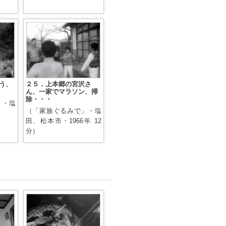
う、
２５．上本郷の宮沢さ
ん、一家でマラソン、掃
除・・・
」・塩
（「家族ぐるみで」・塩
田、松本市・1966年 12
分）