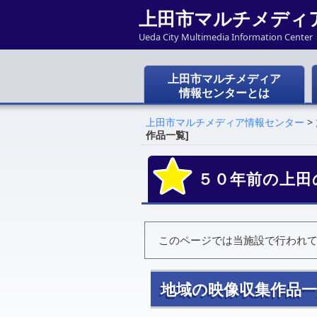
上田市マルチメディ
Ueda City Multimedia Information Center
上田市マルチメディア
情報センターとは
上田市マルチメディア情報センター
>
作品一覧]
５０年前の上田
このページでは当施設で行われ
地域の映像収集作品