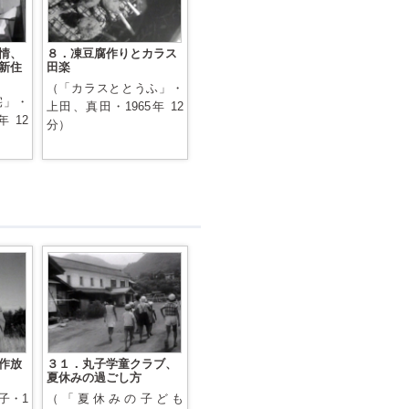
情、
８．凍豆腐作りとカラス
新住
田楽
（「カラスととうふ」・
宅」・
上田、真田・1965年 12
 12
分）
作放
３１．丸子学童クラブ、
夏休みの過ごし方
子・1
（「夏休みの子ども