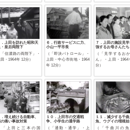
５．上田を訪れた昭和天
６．行政サービスに力、
７．上田の施設見学
皇・皇后両陛下
小山一平市長
強するお母さんたち
（「信濃路の両陛下」・
（「即決パトロール」・
（「見学するお
田・1964年 12分）
上田・中心市街地・1964
ん」・上田・1964年
年 12分）
分）
９．増え続ける自動車、
１０．上田市の交通戦
１１．減少する千曲
頭の痛い事故対策
争、小学生の通学路
魚、ウグイの増殖始
（「上田と三本の国
（「通勤・通学」・上
（「千曲川の魚