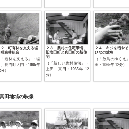
２２．町有林を支える塩
２３．農村の住宅事情、
２４．キジを増やそ
田町森林組合
旧塩田町と真田町の新住
ひなの放鳥
宅
（「造林を支える」・塩
（「放鳥のゆくえ
（「新しい農村住宅」・
田、長門町大門・1965年
田・1965年 12分）
上田、真田・1965年 12
2分）
分）
真田地域の映像