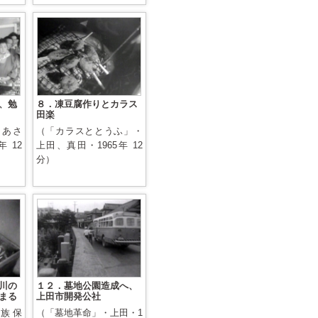
、勉
８．凍豆腐作りとカラス
田楽
かあさ
（「カラスととうふ」・
 12
上田、真田・1965年 12
分）
川の
１２．墓地公園造成へ、
まる
上田市開発公社
族保
（「墓地革命」・上田・1