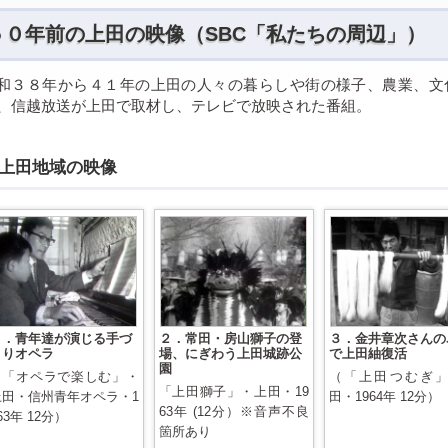
５０年前の上田の映像（SBC「私たちの周辺」）
和３８年から４１年の上田の人々の暮らしや街の様子、農業、文
、信越放送が上田で取材し、テレビで放映された番組。
上田地域の映像
１．青年達が演じる手づ
２．常田・房山獅子の登
３．金井章次さんの
くりオペラ
場、にぎわう上田城跡公
で上田紬復活
園
（「オペラで楽しむ」・
（「上田つむぎ
「上田獅子」・上田・19
上田・信州青年オペラ・1
田・1964年 12分）
63年 (12分）※音声不良
63年 12分）
箇所あり