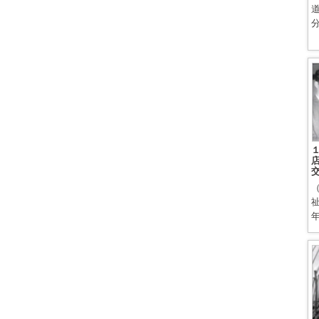
道
店
年