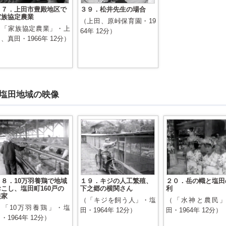
１７．上田市豊殿地区で
３９．松井先生の場合
家族協定農業
（上田、原峠保育園・19
（「家族協定農業」・上
64年 12分）
、真田・1966年 12分）
塩田地域の映像
１８．10万羽養鶏で地域
１９．キジの人工繁殖、
２０．岳の幟と塩田
おこし、塩田町160戸の
下之郷の横関さん
利
農家
（「キジを飼う人」・塩
（「水神と農民
（「10万羽養鶏」・塩
田・1964年 12分）
田・1964年 12分）
・1964年 12分）