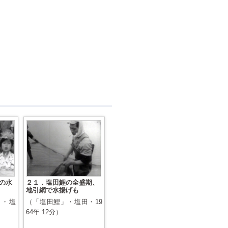
の水
２１．塩田鯉の全盛期、
地引網で水揚げも
」・塩
（「塩田鯉」・塩田・19
64年 12分）