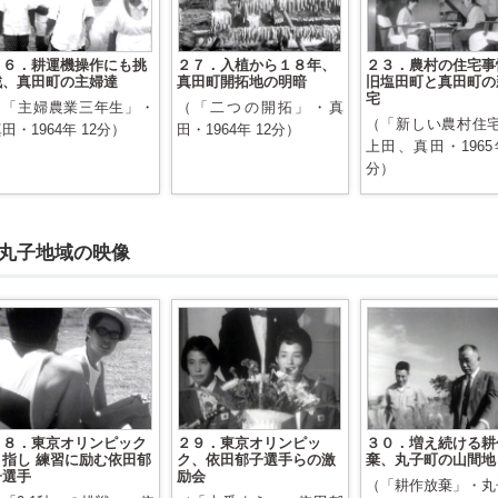
２６．耕運機操作にも挑
２７．入植から１８年、
２３．農村の住宅事
戦、真田町の主婦達
真田町開拓地の明暗
旧塩田町と真田町の
宅
（「主婦農業三年生」・
（「二つの開拓」・真
（「新しい農村住
田・1964年 12分）
田・1964年 12分）
上田、真田・1965年
分）
丸子地域の映像
２８．東京オリンピック
２９．東京オリンピッ
３０．増え続ける耕
目指し 練習に励む依田郁
ク、依田郁子選手らの激
棄、丸子町の山間地
子選手
励会
（「耕作放棄」・丸