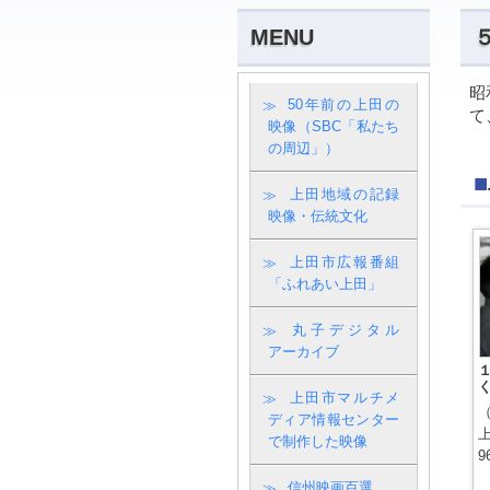
MENU
昭
50年前の上田の
て
映像（SBC「私たち
の周辺」）
上田地域の記録
映像・伝統文化
上田市広報番組
「ふれあい上田」
丸子デジタル
アーカイブ
上田市マルチメ
ディア情報センター
で制作した映像
9
信州映画百選