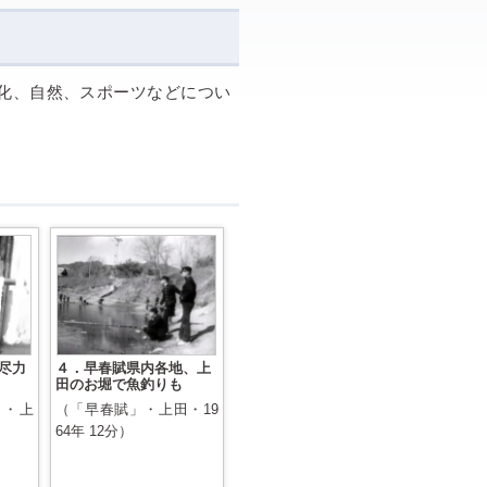
化、自然、スポーツなどについ
尽力
４．早春賦県内各地、上
田のお堀で魚釣りも
」・上
（「早春賦」・上田・19
64年 12分）