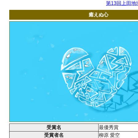
第13回上田地
癒えぬ心
受賞名
最優秀賞
受賞者名
柳原 愛空