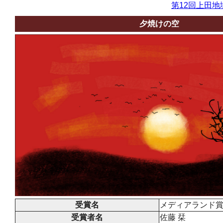
第12回上田地
夕焼けの空
受賞名
メディアランド
受賞者名
佐藤 栞