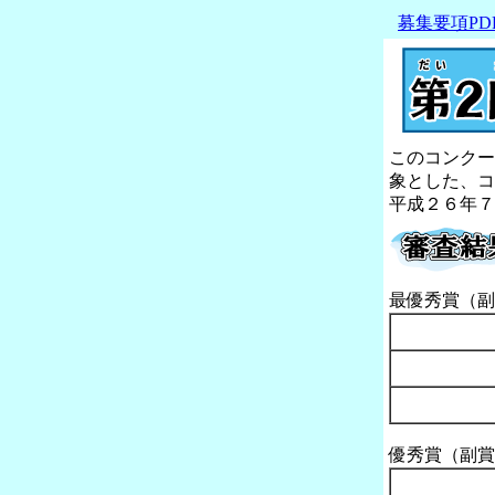
募集要項PD
このコンクー
象とした、コ
平成２６年７
最優秀賞（副
優秀賞（副賞