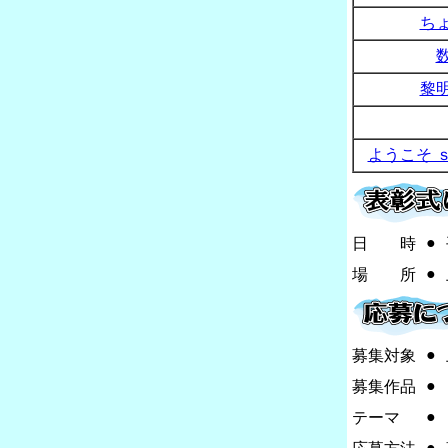
ち
黎
ようこそ 
●
日 時
●
場 所
●
募集対象
●
募集作品
●
テーマ
●