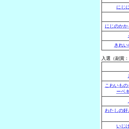
にじ
にじのかか
きれい
入選（副賞：
こわいもの
ーベ
わたしの好
いじ