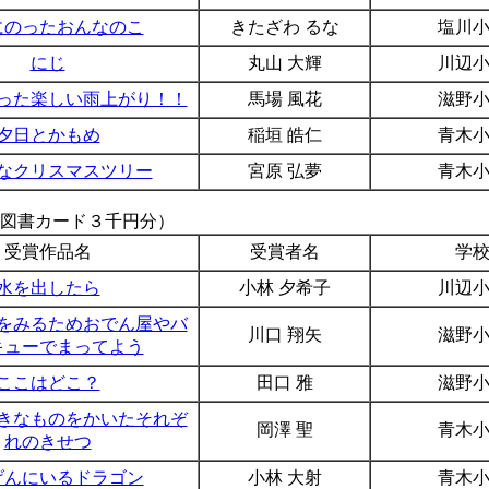
にのったおんなのこ
きたざわ るな
塩川
にじ
丸山 大輝
川辺
った楽しい雨上がり！！
馬場 風花
滋野
夕日とかもめ
稲垣 皓仁
青木
なクリスマスツリー
宮原 弘夢
青木
図書カード３千円分）
受賞作品名
受賞者名
学
水を出したら
小林 夕希子
川辺
をみるためおでん屋やバ
川口 翔矢
滋野
キューでまってよう
ここはどこ？
田口 雅
滋野
きなものをかいたそれぞ
岡澤 聖
青木
れのきせつ
げんにいるドラゴン
小林 大射
青木