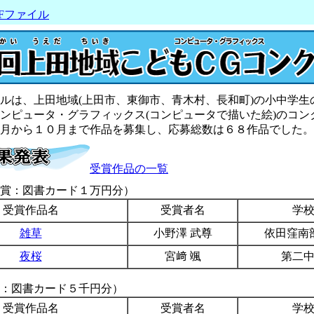
Fファイル
ルは、上田地域(上田市、東御市、青木村、長和町)の小中学生
ンピュータ・グラフィックス(コンピュータで描いた絵)のコン
月から１０月まで作品を募集し、応募総数は６８作品でした。
受賞作品の一覧
賞：図書カード１万円分）
受賞作品名
受賞者名
学
雑草
小野澤 武尊
依田窪南
夜桜
宮﨑 颯
第二
：図書カード５千円分）
受賞作品名
受賞者名
学