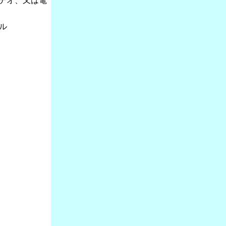
ビデオ、又は電
ル