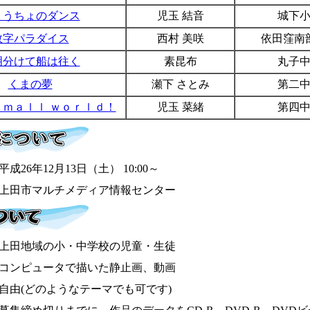
ょうちょのダンス
児玉 結音
城下
数字パラダイス
西村 美咲
依田窪南
明分けて船は往く
素昆布
丸子
くまの夢
瀬下 さとみ
第二
ｓｍａｌｌ ｗｏｒｌｄ！
児玉 菜緒
第四
平成26年12月13日（土） 10:00～
上田市マルチメディア情報センター
上田地域の小・中学校の児童・生徒
コンピュータで描いた静止画、動画
自由(どのようなテーマでも可です)