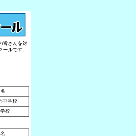
の皆さんを対
クールです。
校名
部中学校
中学校
校名